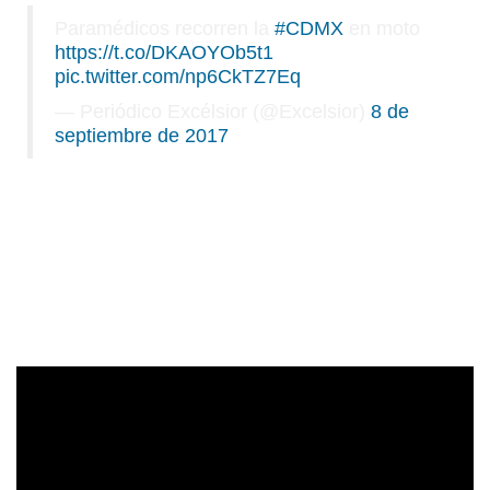
Paramédicos recorren la
#CDMX
en moto
https://t.co/DKAOYOb5t1
pic.twitter.com/np6CkTZ7Eq
— Periódico Excélsior (@Excelsior)
8 de
septiembre de 2017