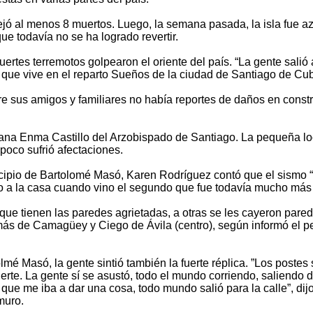
ejó al menos 8 muertos. Luego, la semana pasada, la isla fue a
 todavía no se ha logrado revertir.
rtes terremotos golpearon el oriente del país. “La gente salió a
que vive en el reparto Sueños de la ciudad de Santiago de Cub
tre sus amigos y familiares no había reportes de daños en cons
rmana Enma Castillo del Arzobispado de Santiago. La pequeña lo
oco sufrió afectaciones.
ipio de Bartolomé Masó, Karen Rodríguez contó que el sismo “
 a la casa cuando vino el segundo que fue todavía mucho más f
que tienen las paredes agrietadas, a otras se les cayeron pared
emás de Camagüey y Ciego de Ávila (centro), según informó el pe
 Masó, la gente sintió también la fuerte réplica. ”Los postes 
rte. La gente sí se asustó, todo el mundo corriendo, saliendo 
ue me iba a dar una cosa, todo mundo salió para la calle”, dij
muro.