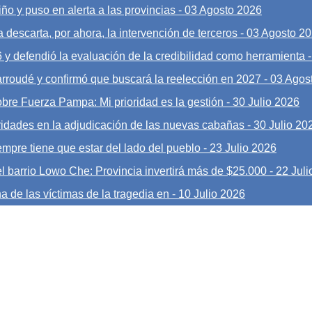
ño y puso en alerta a las provincias
-
03 Agosto 2026
 descarta, por ahora, la intervención de terceros
-
03 Agosto 2
6 y defendió la evaluación de la credibilidad como herramienta
Larroudé y confirmó que buscará la reelección en 2027
-
03 Agos
obre Fuerza Pampa: Mi prioridad es la gestión
-
30 Julio 2026
ridades en la adjudicación de las nuevas cabañas
-
30 Julio 20
mpre tiene que estar del lado del pueblo
-
23 Julio 2026
l barrio Lowo Che: Provincia invertirá más de $25.000
-
22 Juli
a de las víctimas de la tragedia en
-
10 Julio 2026