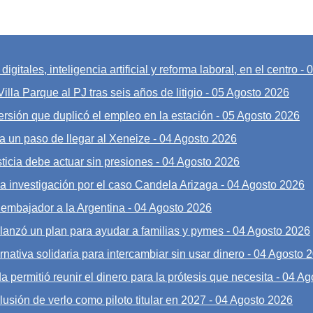
gitales, inteligencia artificial y reforma laboral, en el centro
-
0
illa Parque al PJ tras seis años de litigio
-
05 Agosto 2026
ersión que duplicó el empleo en la estación
-
05 Agosto 2026
a un paso de llegar al Xeneize
-
04 Agosto 2026
sticia debe actuar sin presiones
-
04 Agosto 2026
la investigación por el caso Candela Arizaga
-
04 Agosto 2026
n embajador a la Argentina
-
04 Agosto 2026
lanzó un plan para ayudar a familias y pymes
-
04 Agosto 2026
nativa solidaria para intercambiar sin usar dinero
-
04 Agosto 
a permitió reunir el dinero para la prótesis que necesita
-
04 Ag
lusión de verlo como piloto titular en 2027
-
04 Agosto 2026