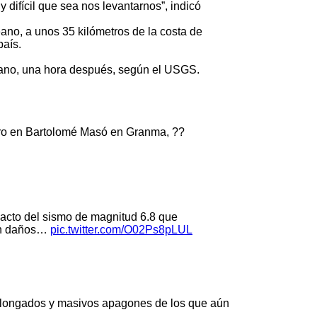
ifícil que sea nos levantarnos”, indicó
ano, a unos 35 kilómetros de la costa de
país.
océano, una hora después, según el USGS.
ntro en Bartolomé Masó en Granma, ??
to del sismo de magnitud 6.8 que
con daños…
pic.twitter.com/O02Ps8pLUL
prolongados y masivos apagones de los que aún