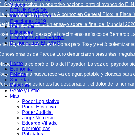
El Gobierno activó un operativo nacional ante el avance de El Ni
Videos
DENUNCIAS DN
Hallaron sin vida a Romina Albornoz en General Pico: la Fiscalía
Información general
Elecciones 2019
Sergio Ruliki presentó un ensayo sobre la final del Mundial 202
Poder Judicial
Editoriales
José Luis Gallotti destacó el crecimiento turístico de Bernardo 
Elecciones en La Pampa
Diarionoticias EN VIVO
Ariel Rojas destacó nuevas obras para Toay y evitó polemizar s
Concesionarios de Parque Luro denunciaron presuntas irregula
Home
Misael Palma celebró el Día del Payador: La voz del payador sie
Economía
Toay tendrá una nueva reserva de agua potable y cloacas para e
Política
Sociedad
er cuatro cajones juntos fue desgarrador : el dolor de la herman
Deportes
Gente y Estilo
Más
Poder Legislativo
Poder Ejecutivo
Poder Judicial
Jorge Nemesio
Eduardo Villada
Necrológicas
Policiales