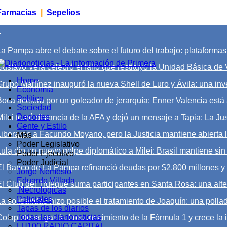
Farmacias
|
Sepelios
+
a Pampa abre el debate sobre el futuro del trabajo: plataformas di
ustavo Vera celebró el fallo que restituyó la Unidad Básica de V
Home
Grupo Martínez inauguró la nueva Shell de Luro y Ávila: una inv
Economía
Política
Boca acelera por un goleador de jerarquía: Enner Valencia está 
Sociedad
Deportes
Milei tomó distancia de la AFA y dejó un mensaje a Tapia: La Ju
Gente y Estilo
Liberaron a Facundo Moyano, pero la Justicia mantiene abierta 
Más
Poder Legislativo
Lula dio un nuevo golpe diplomático a Milei: Brasil mantiene si
Poder Ejecutivo
Poder Judicial
El Banco de La Pampa refinanció deudas por $2.800 millones y 
Jorge Nemesio
Eduardo Villada
El Club del Trueque suma participantes en Santa Rosa: una alter
Necrológicas
Policiales
a solidaridad hizo posible el tratamiento de Joaquín: una pollad
Tapas de los diarios
Todas las diarionoticias
Colapinto se ganó el reconocimiento de la Fórmula 1 y crece la i
LU100 RADIO CAPITAL