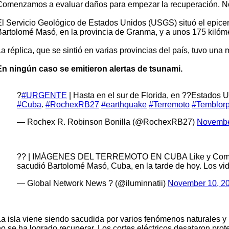
Comenzamos a evaluar daños para empezar la recuperación. Nos h
El Servicio Geológico de Estados Unidos (USGS) situó el epicent
Bartolomé Masó, en la provincia de Granma, y a unos 175 kilóm
La réplica, que se sintió en varias provincias del país, tuvo u
En ningún caso se emitieron alertas de tsunami.
?
#URGENTE
| Hasta en el sur de Florida, en ??Estados 
#Cuba
.
#RochexRB27
#earthquake
#Terremoto
#Temblor
— Rochex R. Robinson Bonilla (@RochexRB27)
Novembe
?? | IMÁGENES DEL TERREMOTO EN CUBA Like y Comparte?
sacudió Bartolomé Masó, Cuba, en la tarde de hoy. Los vi
— Global Network News ? (@iluminnatii)
November 10, 2
La isla viene siendo sacudida por varios fenómenos naturales y
o se ha logrado recuperar. Los cortes eléctricos desataron prote