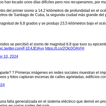
an tocado unos días difíciles pero nos recuperamos, por muy d
ro del primer sismo a 14,2 kilómetros de profundidad en el océ
etros de Santiago de Cuba, la segunda ciudad más grande del 
na magnitud de 6,8 grados y se produjo 23,5 kilómetros bajo el 
Unidos se percibió el sismo de magnitud 6.8 que tuvo su epice
pic.twitter.com/F1E4JEtAvx
https://t.co/2QIc0QAVHI
r 10, 2024
 ? Primeras imágenes en redes sociales muestran el impac
deos y fotos capturan escenas de calles agrietadas, edificios 
024
 una falla generalizada en el sistema eléctrico que derivó en 
stas en varias partes del país.